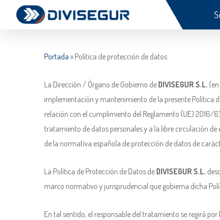
Skip
S
to
main
content
Portada
»
Política de protección de datos
La Dirección / Órgano de Gobierno de
DIVISEGUR S.L.
(en
implementación y mantenimiento de la presente Política de
relación con el cumplimiento del Reglamento (UE) 2016/679 
tratamiento de datos personales y a la libre circulación d
de la normativa española de protección de datos de carácter
La Política de Protección de Datos de
DIVISEGUR S.L.
desc
marco normativo y jurisprudencial que gobierna dicha Polí
En tal sentido, el responsable del tratamiento se regirá po