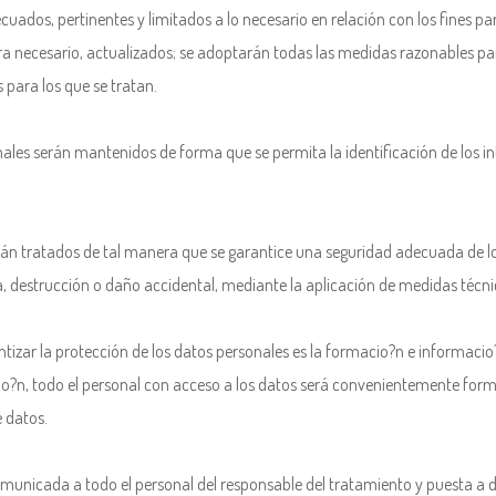
uados, pertinentes y limitados a lo necesario en relación con los fines pa
era necesario, actualizados; se adoptarán todas las medidas razonables par
 para los que se tratan.
nales serán mantenidos de forma que se permita la identificación de los 
erán tratados de tal manera que se garantice una seguridad adecuada de los
da, destrucción o daño accidental, mediante la aplicación de medidas técn
izar la protección de los datos personales es la formacio?n e informacio?
acio?n, todo el personal con acceso a los datos será convenientemente for
 datos.
municada a todo el personal del responsable del tratamiento y puesta a di