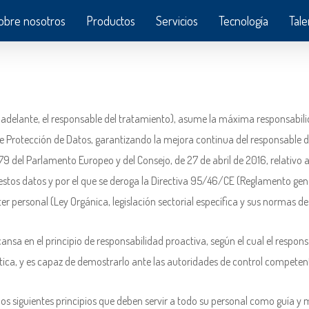
obre nosotros
Productos
Servicios
Tecnología
Tale
 adelante, el responsable del tratamiento), asume la máxima responsabil
 Protección de Datos, garantizando la mejora continua del responsable del
del Parlamento Europeo y del Consejo, de 27 de abril de 2016, relativo a l
e estos datos y por el que se deroga la Directiva 95/46/CE (Reglamento gen
 personal (Ley Orgánica, legislación sectorial específica y sus normas de 
ansa en el principio de responsabilidad proactiva, según el cual el respon
tica, y es capaz de demostrarlo ante las autoridades de control competen
r los siguientes principios que deben servir a todo su personal como guía y