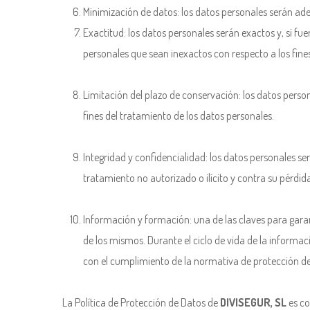
Minimización de datos: los datos personales serán adec
Exactitud: los datos personales serán exactos y, si fu
personales que sean inexactos con respecto a los fines
Limitación del plazo de conservación: los datos perso
fines del tratamiento de los datos personales.
Integridad y confidencialidad: los datos personales s
tratamiento no autorizado o ilícito y contra su pérdi
Información y formación: una de las claves para garant
de los mismos. Durante el ciclo de vida de la inform
con el cumplimiento de la normativa de protección de
La Política de Protección de Datos de
DIVISEGUR, SL
es co